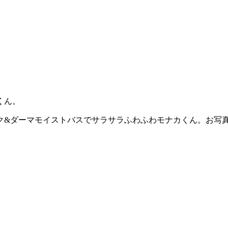
くん。
ク&ダーマモイストバスでサラサラふわふわモナカくん。お写真