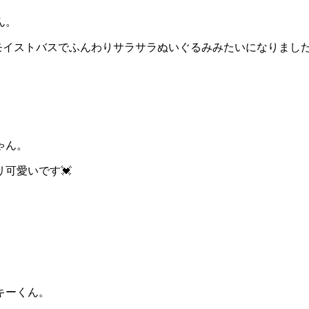
ん。
イストバスでふんわりサラサラぬいぐるみみたいになりました
ゃん。
可愛いです💓
キーくん。