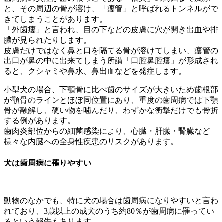
と、その周辺の骨が溶け、「瘻管」と呼ばれるトンネルがで
きてしまうことがあります。
「外歯瘻」と言われ、目の下などの皮膚に穴が開き出血や排
膿が見られたりします。
皮膚だけではなく鼻と口を隔てる骨が溶けてしまい、瘻管の
出口が鼻の中に出来てしまう所謂「口腔鼻腔瘻」が形成され
ると、クシャミや鼻水、鼻出血などを発症します。
小型犬の場合、下顎骨に比べ歯のサイズが大きいため歯根部
が顎骨のラインとほぼ同位置にあり、重度の歯周病では下顎
骨が融解し、硬い物を噛んだり、わずかな衝撃だけでも骨折
する例があります。
歯肉炎部位からの細菌感染により、心臓・肝臓・腎臓など
様々な内臓への全身性疾患のリスクがあります。
犬は歯周病に罹りやすい
動物のなかでも、特に犬の場合は歯周病になりやすいと言わ
れており、3歳以上の成犬のうち約80％が歯周病に罹ってい
るという報告もあります。